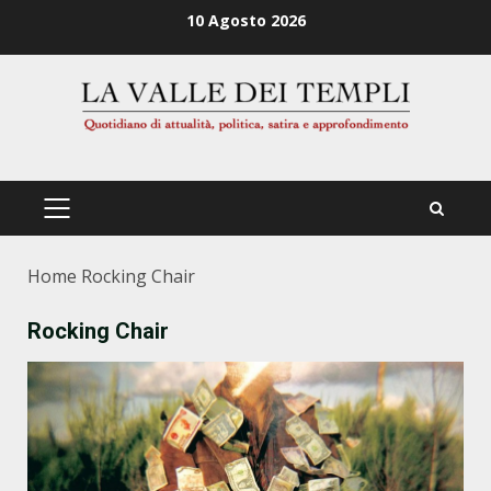
Zum
10 Agosto 2026
Inhalt
springen
PRIMÄRES
MENÜ
Home
Rocking Chair
Rocking Chair