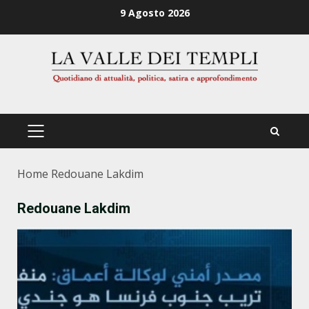
Zum
9 Agosto 2026
Inhalt
springen
PRIMÄRES
MENÜ
Home
Redouane Lakdim
Redouane Lakdim