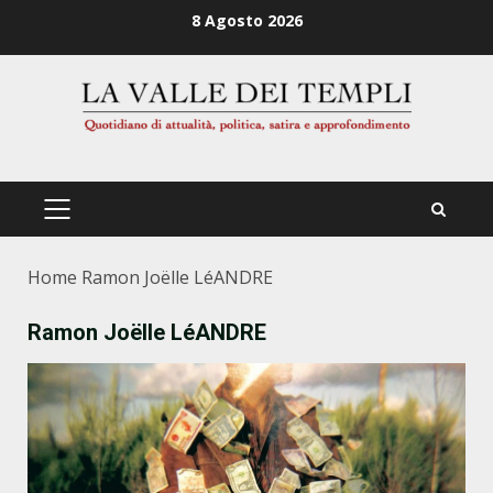
Zum
8 Agosto 2026
Inhalt
springen
PRIMÄRES
MENÜ
Home
Ramon Joëlle LéANDRE
Ramon Joëlle LéANDRE