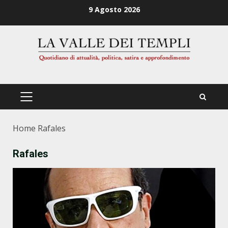
Zum
9 Agosto 2026
Inhalt
springen
PRIMÄRES
MENÜ
Home
Rafales
Rafales