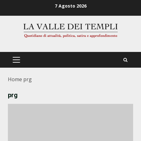
Zum
7 Agosto 2026
Inhalt
springen
PRIMÄRES
MENÜ
Home
prg
prg