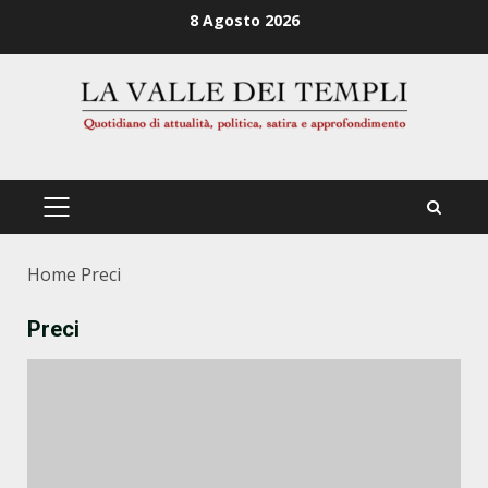
Zum
8 Agosto 2026
Inhalt
springen
PRIMÄRES
MENÜ
Home
Preci
Preci