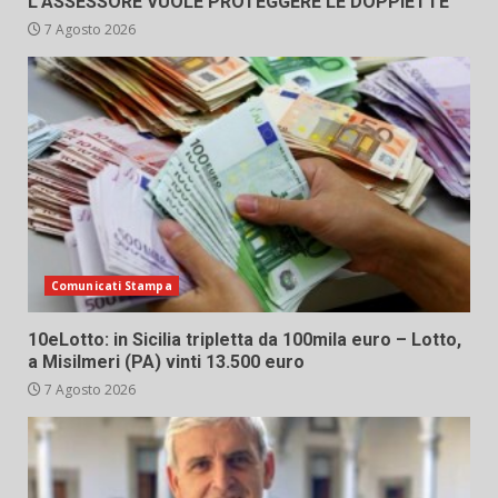
L’ASSESSORE VUOLE PROTEGGERE LE DOPPIETTE”
7 Agosto 2026
Comunicati Stampa
10eLotto: in Sicilia tripletta da 100mila euro – Lotto,
a Misilmeri (PA) vinti 13.500 euro
7 Agosto 2026