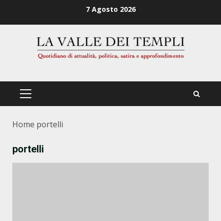
Zum
7 Agosto 2026
Inhalt
springen
PRIMÄRES
MENÜ
Home
portelli
portelli