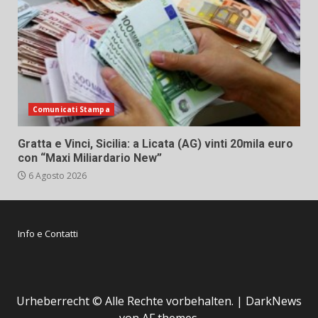
Comunicati Stampa
Gratta e Vinci, Sicilia: a Licata (AG) vinti 20mila euro
con “Maxi Miliardario New”
6 Agosto 2026
Info e Contatti
Urheberrecht © Alle Rechte vorbehalten.
|
DarkNews