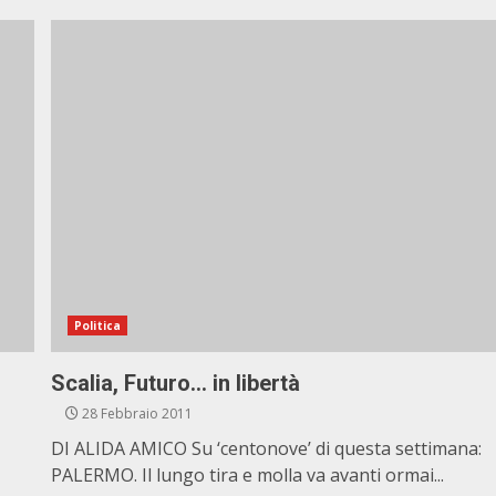
Politica
Scalia, Futuro… in libertà
28 Febbraio 2011
DI ALIDA AMICO Su ‘centonove’ di questa settimana:
PALERMO. Il lungo tira e molla va avanti ormai...