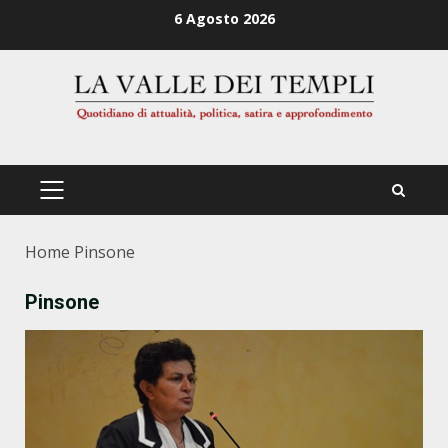
Zum
6 Agosto 2026
Inhalt
springen
PRIMÄRES
MENÜ
Home
Pinsone
Pinsone