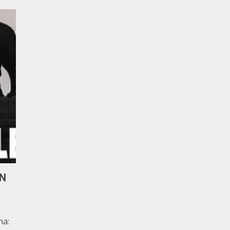
ON
na: