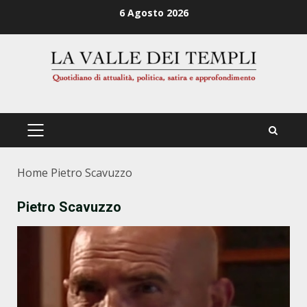
Zum
6 Agosto 2026
Inhalt
springen
PRIMÄRES
MENÜ
Home
Pietro Scavuzzo
Pietro Scavuzzo