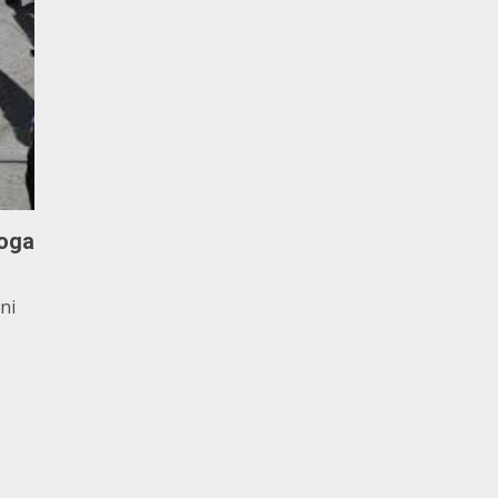
goga
ni