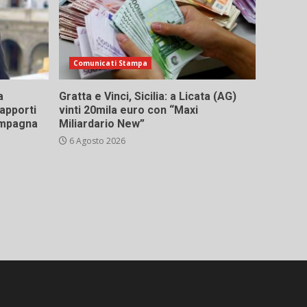
Comunicati Stampa
a
Gratta e Vinci, Sicilia: a Licata (AG)
rapporti
vinti 20mila euro con “Maxi
campagna
Miliardario New”
6 Agosto 2026