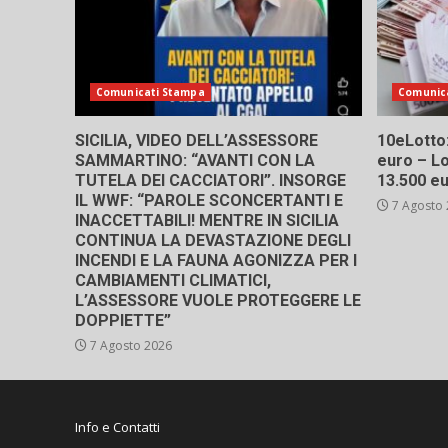
Comunicati Stampa
Comunic
SICILIA, VIDEO DELL’ASSESSORE
10eLotto: 
SAMMARTINO: “AVANTI CON LA
euro – Lo
TUTELA DEI CACCIATORI”. INSORGE
13.500 e
IL WWF: “PAROLE SCONCERTANTI E
7 Agosto
INACCETTABILI! MENTRE IN SICILIA
CONTINUA LA DEVASTAZIONE DEGLI
INCENDI E LA FAUNA AGONIZZA PER I
CAMBIAMENTI CLIMATICI,
L’ASSESSORE VUOLE PROTEGGERE LE
DOPPIETTE”
7 Agosto 2026
Info e Contatti