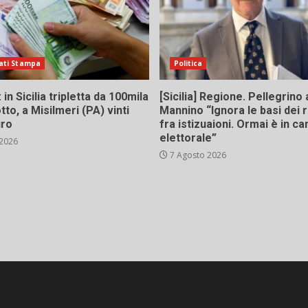
ati Stampa
Politica
in Sicilia tripletta da 100mila
[Sicilia] Regione. Pellegrino 
tto, a Misilmeri (PA) vinti
Mannino “Ignora le basi dei 
uro
fra istizuaioni. Ormai è in 
elettorale”
 2026
7 Agosto 2026