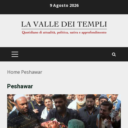
Zum
9 Agosto 2026
Inhalt
springen
PRIMÄRES
MENÜ
Home
Peshawar
Peshawar