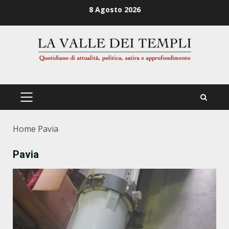
Zum
8 Agosto 2026
Inhalt
springen
PRIMÄRES
MENÜ
Home
Pavia
Pavia