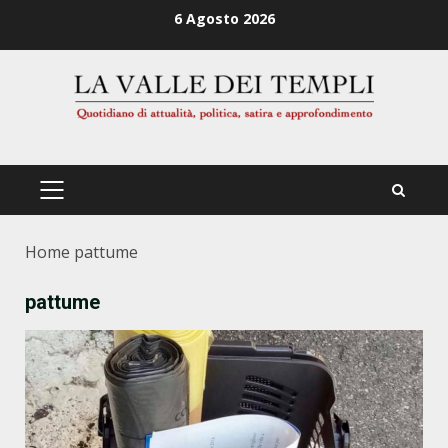
Zum
6 Agosto 2026
Inhalt
springen
PRIMÄRES
MENÜ
Home
pattume
pattume