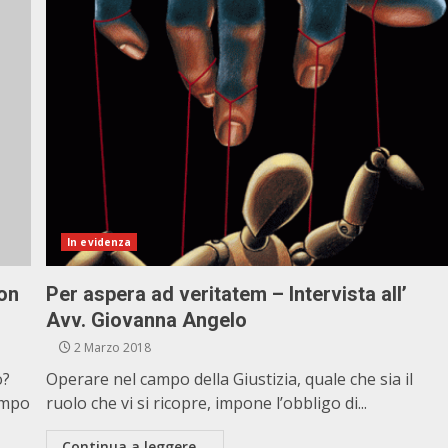
In evidenza
non
Per aspera ad veritatem – Intervista all’
Avv. Giovanna Angelo
2 Marzo 2018
o?
Operare nel campo della Giustizia, quale che sia il
empo
ruolo che vi si ricopre, impone l’obbligo di...
Continua a leggere...