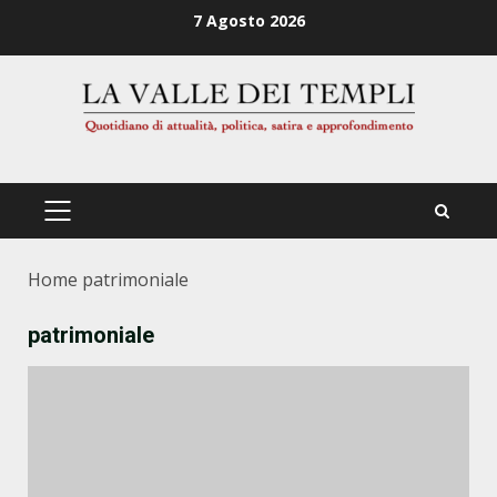
Zum
7 Agosto 2026
Inhalt
springen
PRIMÄRES
MENÜ
Home
patrimoniale
patrimoniale