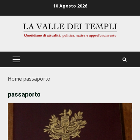
Zum
10 Agosto 2026
Inhalt
springen
PRIMÄRES
MENÜ
Home
passaporto
passaporto