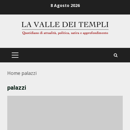
Zum
8 Agosto 2026
Inhalt
springen
PRIMÄRES
MENÜ
Home
palazzi
palazzi