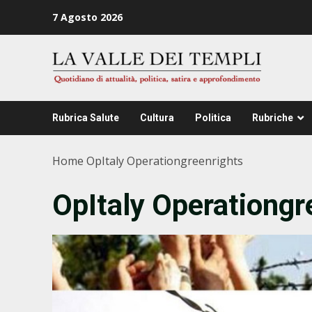
Zum
7 Agosto 2026
Inhalt
springen
Rubrica Salute
Cultura
Politica
Rubriche
Home
OpItaly Operationgreenrights
OpItaly Operationgr