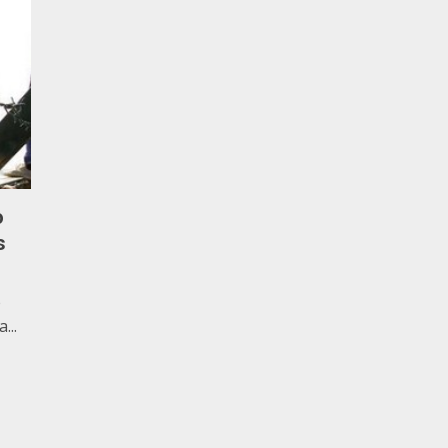
o
s
e
...