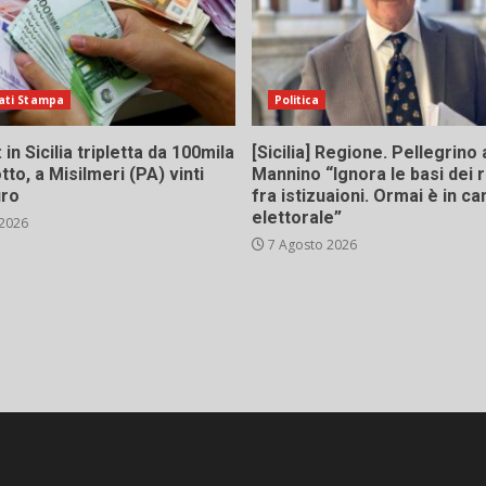
ati Stampa
Politica
in Sicilia tripletta da 100mila
[Sicilia] Regione. Pellegrino 
tto, a Misilmeri (PA) vinti
Mannino “Ignora le basi dei 
uro
fra istizuaioni. Ormai è in 
elettorale”
 2026
7 Agosto 2026