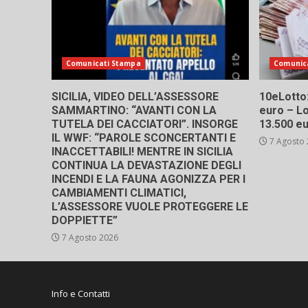
Comunicati Stampa
Comunic
SICILIA, VIDEO DELL’ASSESSORE
10eLotto: 
SAMMARTINO: “AVANTI CON LA
euro – Lo
TUTELA DEI CACCIATORI”. INSORGE
13.500 e
IL WWF: “PAROLE SCONCERTANTI E
7 Agosto
INACCETTABILI! MENTRE IN SICILIA
CONTINUA LA DEVASTAZIONE DEGLI
INCENDI E LA FAUNA AGONIZZA PER I
CAMBIAMENTI CLIMATICI,
L’ASSESSORE VUOLE PROTEGGERE LE
DOPPIETTE”
7 Agosto 2026
Info e Contatti