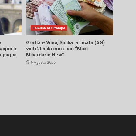
Comunicati Stampa
a
Gratta e Vinci, Sicilia: a Licata (AG)
rapporti
vinti 20mila euro con “Maxi
campagna
Miliardario New”
6 Agosto 2026