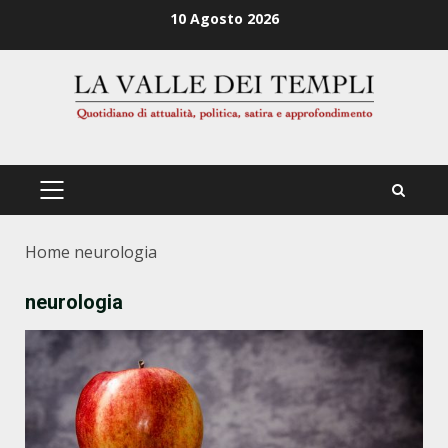
Zum
10 Agosto 2026
Inhalt
springen
PRIMÄRES
MENÜ
Home
neurologia
neurologia