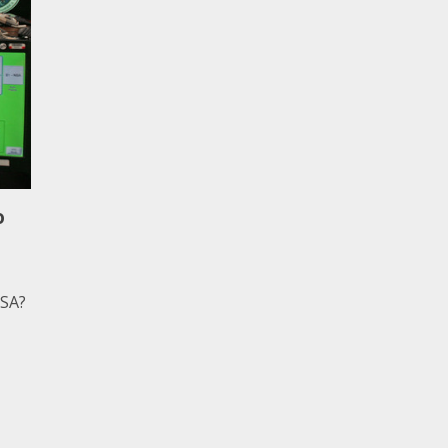
o
NSA?