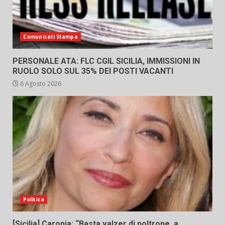
Comunicati Stampa
PERSONALE ATA: FLC CGIL SICILIA, IMMISSIONI IN
RUOLO SOLO SUL 35% DEI POSTI VACANTI
6 Agosto 2026
Politica
[Sicilia] Caronia: “Basta valzer di poltrone, a