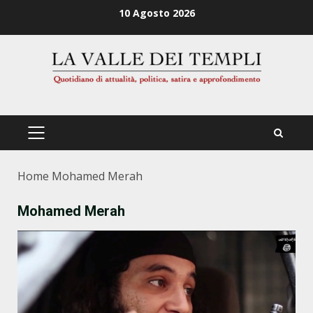
Zum
10 Agosto 2026
Inhalt
springen
PRIMÄRES
MENÜ
Home
Mohamed Merah
Mohamed Merah