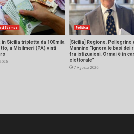
ati Stampa
Politica
in Sicilia tripletta da 100mila
[Sicilia] Regione. Pellegrino 
tto, a Misilmeri (PA) vinti
Mannino “Ignora le basi dei 
uro
fra istizuaioni. Ormai è in 
elettorale”
 2026
7 Agosto 2026