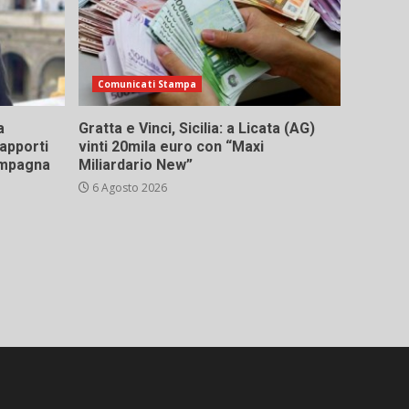
Comunicati Stampa
a
Gratta e Vinci, Sicilia: a Licata (AG)
rapporti
vinti 20mila euro con “Maxi
campagna
Miliardario New”
6 Agosto 2026