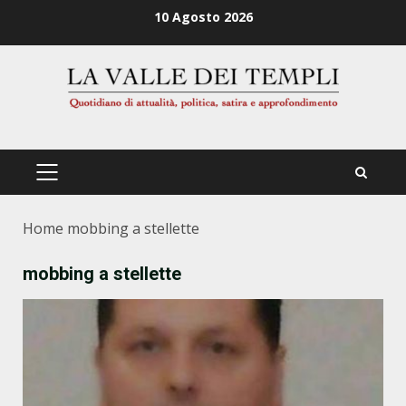
Zum
10 Agosto 2026
Inhalt
springen
PRIMÄRES
MENÜ
Home
mobbing a stellette
mobbing a stellette