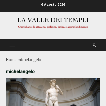
Zum
6 Agosto 2026
Inhalt
springen
PRIMÄRES
MENÜ
Home
michelangelo
michelangelo