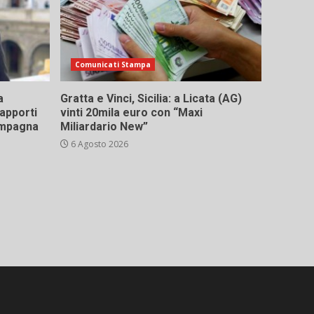
Comunicati Stampa
a
Gratta e Vinci, Sicilia: a Licata (AG)
rapporti
vinti 20mila euro con “Maxi
campagna
Miliardario New”
6 Agosto 2026