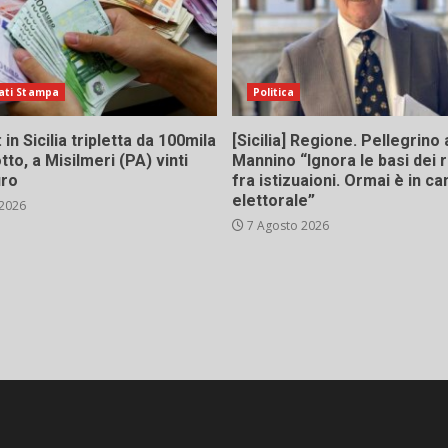
ati Stampa
Politica
in Sicilia tripletta da 100mila
[Sicilia] Regione. Pellegrino 
tto, a Misilmeri (PA) vinti
Mannino “Ignora le basi dei 
uro
fra istizuaioni. Ormai è in 
elettorale”
 2026
7 Agosto 2026