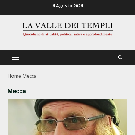
Zum
6 Agosto 2026
Inhalt
springen
PRIMÄRES
MENÜ
Home
Mecca
Mecca