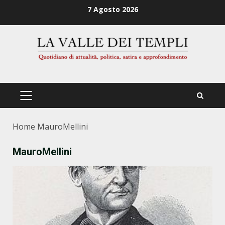
Zum
7 Agosto 2026
Inhalt
springen
PRIMÄRES
MENÜ
Home
MauroMellini
MauroMellini