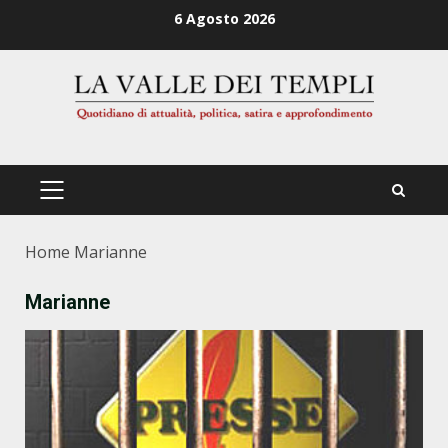
Zum
6 Agosto 2026
Inhalt
springen
PRIMÄRES
MENÜ
Home
Marianne
Marianne