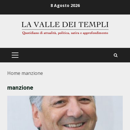
Zum
8 Agosto 2026
Inhalt
springen
PRIMÄRES
MENÜ
Home
manzione
manzione