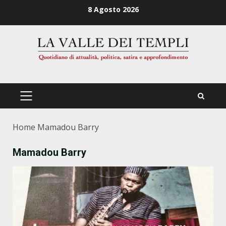
Zum
8 Agosto 2026
Inhalt
springen
PRIMÄRES
MENÜ
Home
Mamadou Barry
Mamadou Barry