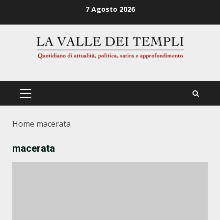
Zum
7 Agosto 2026
Inhalt
springen
PRIMÄRES
MENÜ
Home
macerata
macerata