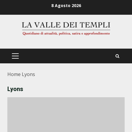
Zum
8 Agosto 2026
Inhalt
springen
PRIMÄRES
MENÜ
Home
Lyons
Lyons