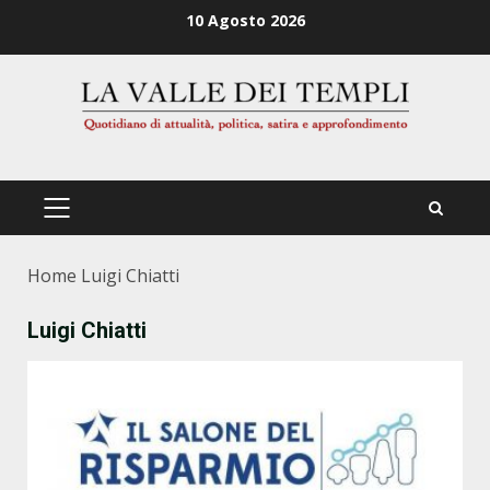
Zum
10 Agosto 2026
Inhalt
springen
PRIMÄRES
MENÜ
Home
Luigi Chiatti
Luigi Chiatti