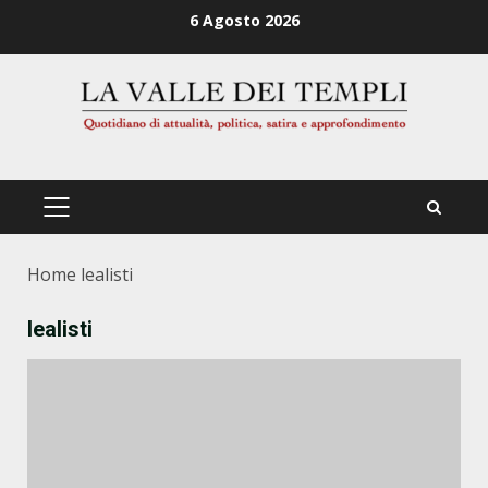
Zum
6 Agosto 2026
Inhalt
springen
PRIMÄRES
MENÜ
Home
lealisti
lealisti