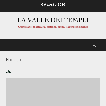
Zum
6 Agosto 2026
Inhalt
springen
PRIMÄRES
MENÜ
Home
Jo
Jo