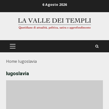
Zum
6 Agosto 2026
Inhalt
springen
PRIMÄRES
MENÜ
Home
Iugoslavia
Iugoslavia