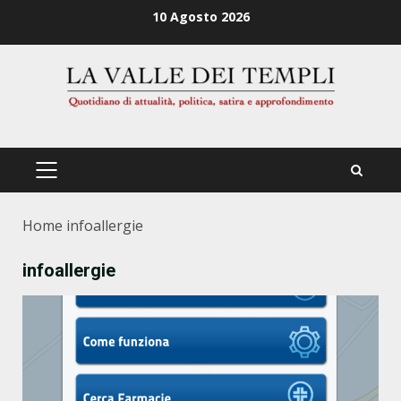
Zum
10 Agosto 2026
Inhalt
springen
PRIMÄRES
MENÜ
Home
infoallergie
infoallergie