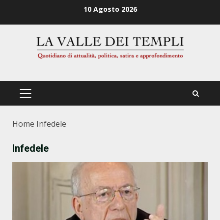
Zum
10 Agosto 2026
Inhalt
springen
PRIMÄRES
MENÜ
Home
Infedele
Infedele