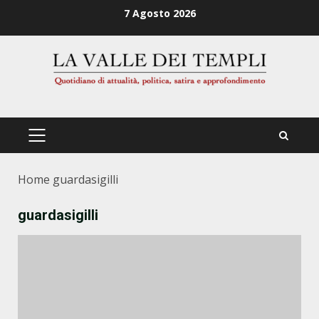
Zum
7 Agosto 2026
Inhalt
springen
PRIMÄRES
MENÜ
Home
guardasigilli
guardasigilli