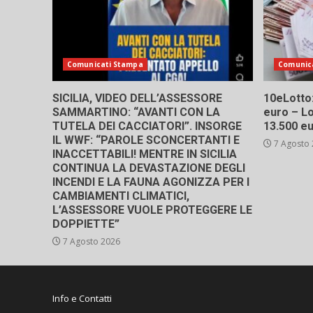
Comunicati Stampa
Comunic
SICILIA, VIDEO DELL’ASSESSORE
10eLotto: 
SAMMARTINO: “AVANTI CON LA
euro – Lo
TUTELA DEI CACCIATORI”. INSORGE
13.500 e
IL WWF: “PAROLE SCONCERTANTI E
7 Agosto
INACCETTABILI! MENTRE IN SICILIA
CONTINUA LA DEVASTAZIONE DEGLI
INCENDI E LA FAUNA AGONIZZA PER I
CAMBIAMENTI CLIMATICI,
L’ASSESSORE VUOLE PROTEGGERE LE
DOPPIETTE”
7 Agosto 2026
Info e Contatti