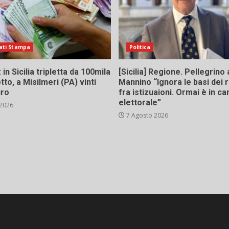
ati Stampa
Politica
in Sicilia tripletta da 100mila
[Sicilia] Regione. Pellegrino 
tto, a Misilmeri (PA) vinti
Mannino “Ignora le basi dei 
uro
fra istizuaioni. Ormai è in 
elettorale”
 2026
7 Agosto 2026