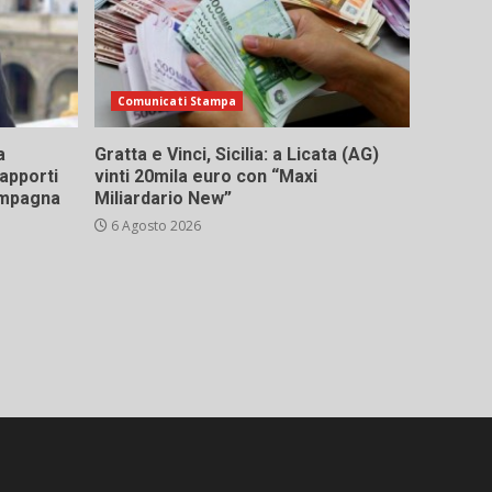
Comunicati Stampa
a
Gratta e Vinci, Sicilia: a Licata (AG)
rapporti
vinti 20mila euro con “Maxi
campagna
Miliardario New”
6 Agosto 2026