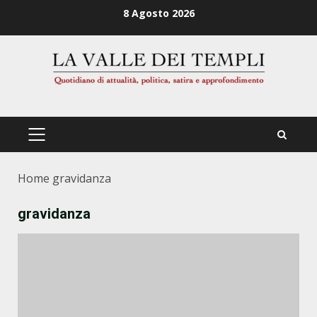
Zum
8 Agosto 2026
Inhalt
springen
PRIMÄRES
MENÜ
Home
gravidanza
gravidanza