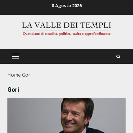
Zum
8 Agosto 2026
Inhalt
springen
PRIMÄRES
MENÜ
Home
Gori
Gori