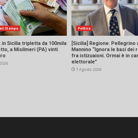
ati Stampa
Politica
in Sicilia tripletta da 100mila
[Sicilia] Regione. Pellegrino 
tto, a Misilmeri (PA) vinti
Mannino “Ignora le basi dei 
uro
fra istizuaioni. Ormai è in 
elettorale”
 2026
7 Agosto 2026