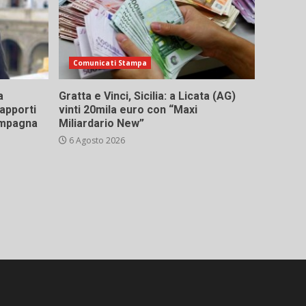
Comunicati Stampa
a
Gratta e Vinci, Sicilia: a Licata (AG)
rapporti
vinti 20mila euro con “Maxi
campagna
Miliardario New”
6 Agosto 2026