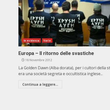
In evidenza
Varie
Europa – Il ritorno delle svastiche
18 Novembre 2012
La Golden Dawn (Alba dorata), per i cultori della s
era una società segreta e occultistica inglese...
Continua a leggere...