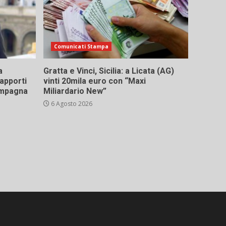
Comunicati Stampa
a
Gratta e Vinci, Sicilia: a Licata (AG)
rapporti
vinti 20mila euro con “Maxi
campagna
Miliardario New”
6 Agosto 2026