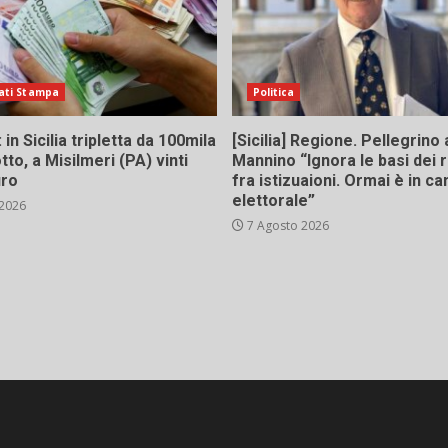
ati Stampa
Politica
in Sicilia tripletta da 100mila
[Sicilia] Regione. Pellegrino 
tto, a Misilmeri (PA) vinti
Mannino “Ignora le basi dei 
uro
fra istizuaioni. Ormai è in 
elettorale”
 2026
7 Agosto 2026