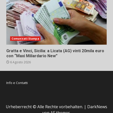
Comunicati Stampa
Gratta e Vinci, Sicilia: a Licata (AG) vinti 20mila euro
con “Maxi Miliardario New”
6 Agosto 2026
Info e Contatti
Urheberrecht © Alle Rechte vorbehalten.
|
DarkNews
von AF themes.